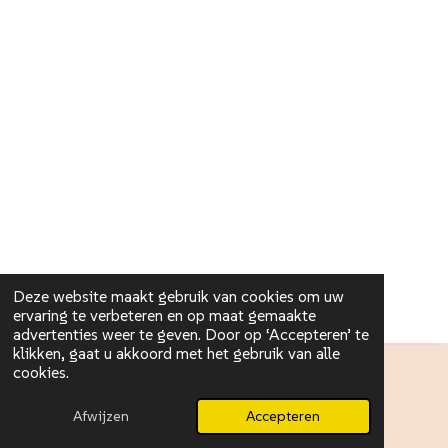
Deze website maakt gebruik van cookies om uw
ervaring te verbeteren en op maat gemaakte
advertenties weer te geven. Door op ‘Accepteren’ te
klikken, gaat u akkoord met het gebruik van alle
cookies.
l.leyssens@gmail.com
© 2025 lotteleyssens
Afwijzen
Accepteren
Powered by
JouwWeb