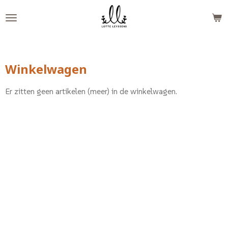
Ga
direct
naar
de
hoofdinhoud
Winkelwagen
Er zitten geen artikelen (meer) in de winkelwagen.