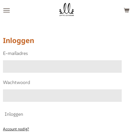
Ga
direct
naar
de
hoofdinhoud
Inloggen
E-mailadres
Wachtwoord
Inloggen
Account nodig?