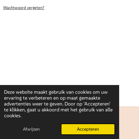
Wachtwoord vergeten?
Deze website maakt gebruik van cookies om uw
ervaring te verbeteren en op maat gemaakte
advertenties weer te geven. Door op ‘Accepteren’
te klikken, gaat u akkoord met het gebruik van alle
cookies.
l.leyssens@gmail.com
© 2025 lotteleyssens
Afwijzen
Accepteren
Powered by
JouwWeb