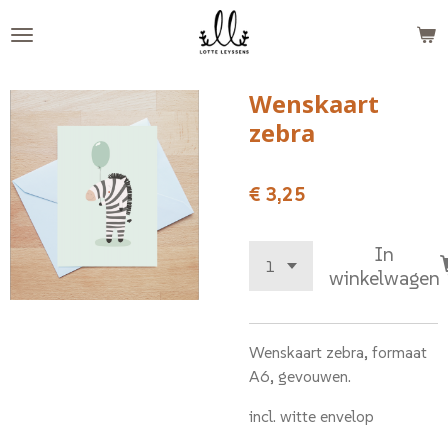
Ga
direct
naar
de
Wenskaart
hoofdinhoud
zebra
€ 3,25
In
winkelwagen
Wenskaart zebra, formaat
A6, gevouwen.
incl. witte envelop