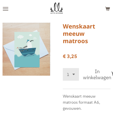
Ga
direct
naar
de
Wenskaart
hoofdinhoud
meeuw
matroos
€ 3,25
In
winkelwagen
Wenskaart meeuw
matroos formaat A6,
gevouwen.